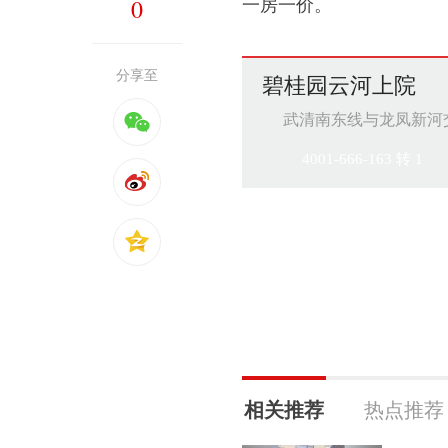
0
一房一价。
分享至
碧桂园云河上院
武清南东线与龙凤新河
4001-666-163 转 1
相关推荐
热点推荐