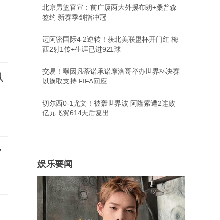
北京男篮官宣：前广厦两大外援布朗+桑普森
子
签约 新赛季剑指冲冠
迈阿密国际4-2逆转！获北美联盟杯开门红 梅
西2射1传+生涯已进921球
交易！曝因凡蒂诺承诺摩洛哥举办世界杯决赛
以
以换取支持 FIFA回应
切尔西0-1尤文！被轰世界波 阿隆索遭2连败
亿元飞翼614天后复出
费
娱乐要闻
岁