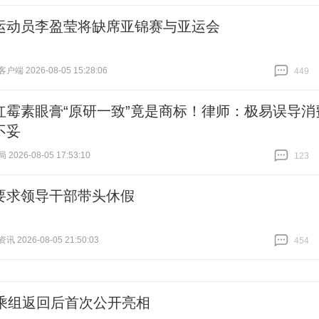
跟贴
383
运动员李盈莹将缺席亚锦赛与亚运会
端 2026-08-05 15:28:06
449
跟贴
449
红霉素眼膏“原研一致”竟是商标！律师：极易误导消
不妥
026-08-05 17:53:10
123
跟贴
123
要求领导干部带头休假
 2026-08-05 21:50:03
454
跟贴
454
1乘组返回后首次公开亮相