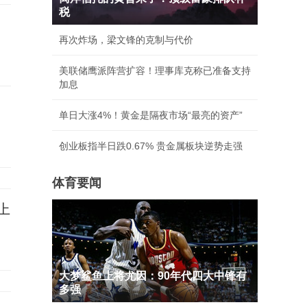
税
再次炸场，梁文锋的克制与代价
美联储鹰派阵营扩容！理事库克称已准备支持
加息
单日大涨4%！黄金是隔夜市场“最亮的资产”
创业板指半日跌0.67% 贵金属板块逆势走强
体育要闻
上
大梦鲨鱼上将尤因：90年代四大中锋有
多强