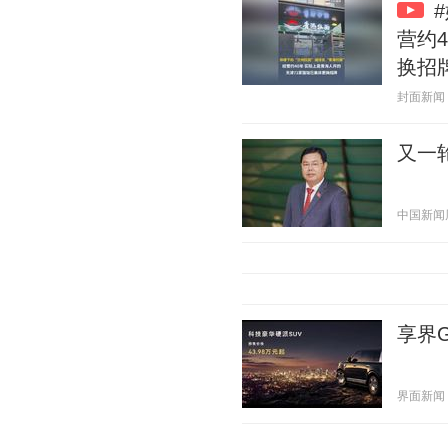
营约
换招
封面新闻 20
又一
中国新闻周刊
享界G
界面新闻 20