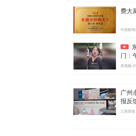
费大
中国新闻周刊
门：
星视频 202
广州
报反
江西晨报 20