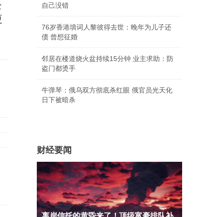
经
自己没错
更
76岁香港填词人黎彼得去世：晚年为儿子还
债 曾想征婚
邻居在楼道烧火盆持续15分钟 业主求助：防
盗门都烫手
牛弹琴：俄乌双方彻底杀红眼 俄官员光天化
日下被暗杀
财经要闻
离岸信托的黄昏来了！顶级富豪排队补