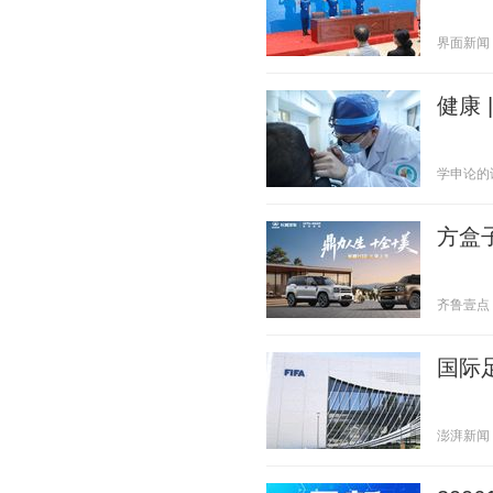
界面新闻 20
健康
学申论的谈妹
方盒
齐鲁壹点 20
国际
澎湃新闻 20