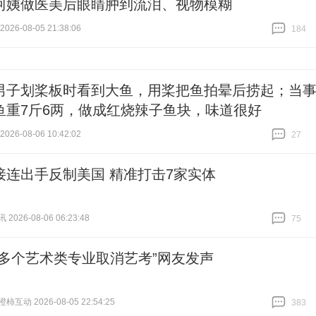
阿姨做医美后眼睛肿到流泪、视物模糊
26-08-05 21:38:06
184
跟贴
184
男子划桨板时看到大鱼，用桨把鱼拍晕后捞起；当
鱼重7斤6两，做成红烧辣子鱼块，味道很好
26-08-06 10:42:02
27
跟贴
27
接连出手反制美国 精准打击7家实体
026-08-06 06:23:48
75
跟贴
75
传多个艺术类专业取消艺考”网友发声
互动 2026-08-05 22:54:25
383