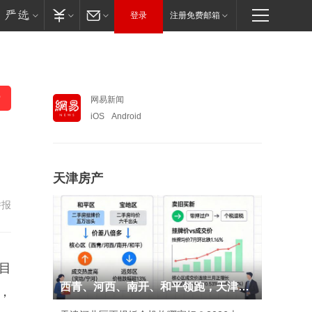
登录
注册免费邮箱
网易新闻
iOS
Android
天津房产
举报
目
西青、河西、南开、和平领跑，天津卖旧买新窗口
付，