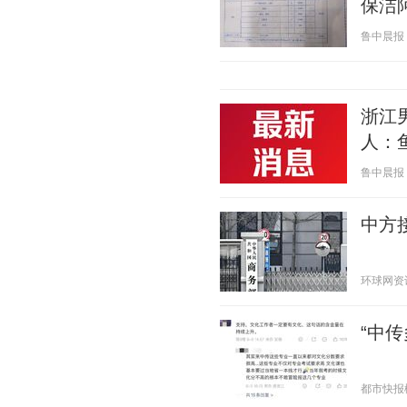
保洁
鲁中晨报 20
浙江
人：
鲁中晨报 20
中方
环球网资讯 2
“中
都市快报橙柿