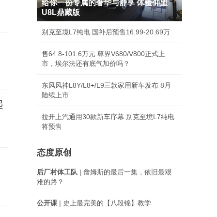
给你一份专属的奢华与舒享 体验仰望
U8L鼎藏版
别克至境L7纯电 国补后预售16.99-20.69万
售64.8-101.6万元 尊界V680/V800正式上
市，埃尔法还有底气加价吗？
东风风神L8Y/L8+/L9三款家用新车发布 8月
陆续上市
起
拉开上汽通用30款新车序幕 别克至境L7纯电
将预售
态度原创
后厂村体工队
| 詹姆斯的最后一集，依旧最艰
难的路？
公开课
| 史上最完美的【八段锦】教学