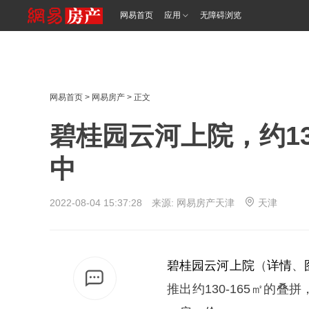
网易首页
应用
无障碍浏览
网易首页
>
网易房产
> 正文
碧桂园云河上院，约13
中
2022-08-04 15:37:28 来源: 网易房产天津
天津
碧桂园云河上院
（
详情
、
推出约130-165㎡的叠