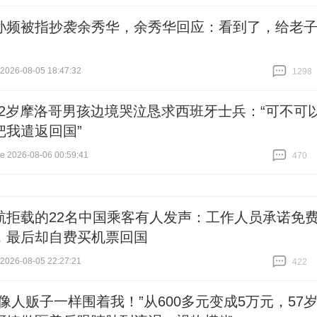
孙频被指抄袭余秀华，余秀华回应：看到了，给老
26-08-05 18:47:32
1298
跟贴
1298
12岁摩洛哥男孩边境哭泣恳求西班牙士兵：“可不可
把我遣返回国”
2026-08-06 00:59:41
470
跟贴
470
航拒载的22名中国乘客有人发声：工作人员承诺免
，最后却自费买机票回国
26-08-05 22:27:21
422
跟贴
422
售像人贩子一样围着我！”从600多元变成5万元，57