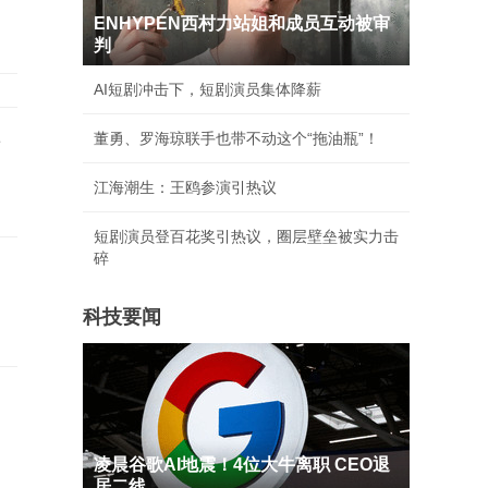
ENHYPEN西村力站姐和成员互动被审
判
AI短剧冲击下，短剧演员集体降薪
事
董勇、罗海琼联手也带不动这个“拖油瓶”！
江海潮生：王鸥参演引热议
短剧演员登百花奖引热议，圈层壁垒被实力击
碎
科技要闻
凌晨谷歌AI地震！4位大牛离职 CEO退
居二线