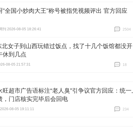
厨"全国小炒肉大王"称号被指凭视频评出 官方回应
 2026-08-05 18:26:41
2504
跟贴
2504
东北女子到山西玩错过饭点，找了十几个饭馆都没开
午休到几点
6-08-05 21:57:31
18
跟贴
18
永旺超市广告语标注“老人臭”引争议官方回应：统一
馈，门店核实完毕后会回电
26-08-05 19:11:11
234
跟贴
234