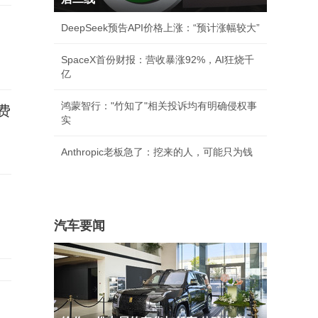
DeepSeek预告API价格上涨：“预计涨幅较大”
SpaceX首份财报：营收暴涨92%，AI狂烧千
亿
鸿蒙智行："竹知了"相关投诉均有明确侵权事
费
实
Anthropic老板急了：挖来的人，可能只为钱
汽车要闻