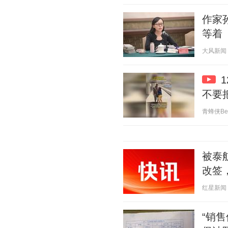
作家
等着
大风新闻 20
不要
青蜂侠Bee 
被泰
改签
红星新闻 20
“销