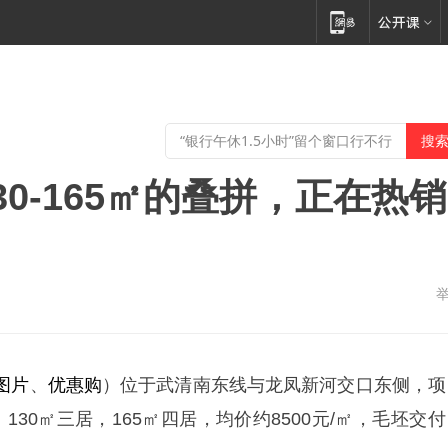
0-165㎡的叠拼，正在热销
图片
、
优惠购
）位于武清南东线与龙凤新河交口东侧，项
拼，130㎡三居，165㎡四居，均价约8500元/㎡，毛坯交