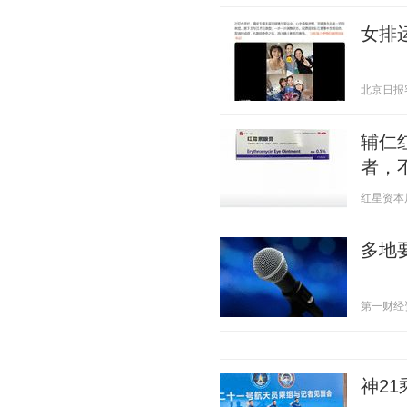
女排
北京日报客户
辅仁
者，
红星资本局 2
多地
第一财经资讯
神2