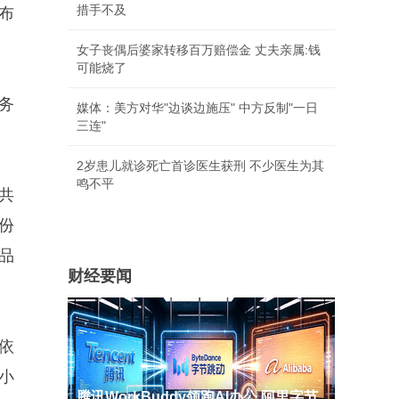
措手不及
布
女子丧偶后婆家转移百万赔偿金 丈夫亲属:钱
可能烧了
务
媒体：美方对华"边谈边施压" 中方反制"一日
三连"
2岁患儿就诊死亡首诊医生获刑 不少医生为其
鸣不平
共
份
品
财经要闻
依
小
腾讯WorkBuddy领跑AI办公 阿里字节