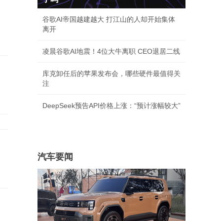
谷歌AI帝国越建越大 打江山的人却开始集体
离开
凌晨谷歌AI地震！4位大牛离职 CEO退居二线
库克卸任后的苹果发布会，哪些硬件最值得关
注
DeepSeek预告API价格上涨：“预计涨幅较大”
汽车要闻