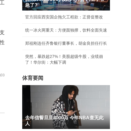
工
急了?
官方回应西安国企拖欠工程款：正督促整改
统一冰火两重天：方便面独撑，饮料全面失速
支
性
郑祖刚连任齐鲁银行董事长，胡金良担任行长
突然，暴跌超27%！美股超级牛股，业绩崩
了！华尔街：大幅下调
03
体育要闻
去年信誓旦旦3000万 今年NBA查无此
人