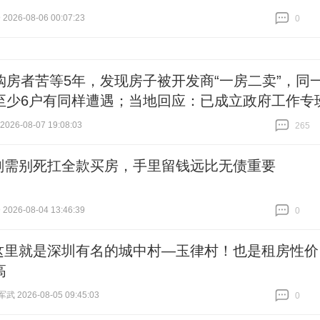
2026-08-06 00:07:23
0
跟贴
0
购房者苦等5年，发现房子被开发商“一房二卖”，同
至少6户有同样遭遇；当地回应：已成立政府工作专
26-08-07 19:08:03
265
跟贴
265
刚需别死扛全款买房，手里留钱远比无债重要
2026-08-04 13:46:39
0
跟贴
0
这里就是深圳有名的城中村—玉律村！也是租房性价
高
 2026-08-05 09:45:03
0
跟贴
0