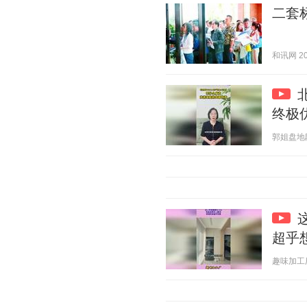
二套
和讯网 202
终极
郭姐盘地段 2
超乎
趣味加工厂 2