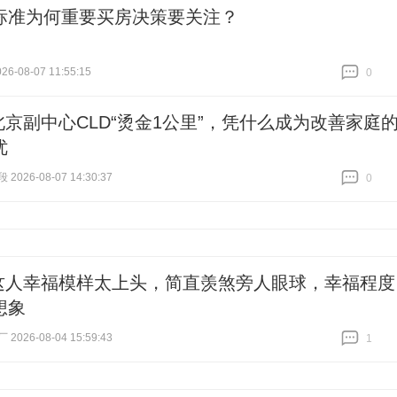
标准为何重要买房决策要关注？
6-08-07 11:55:15
0
跟贴
0
北京副中心CLD“烫金1公里”，凭什么成为改善家庭
优
026-08-07 14:30:37
0
跟贴
0
这人幸福模样太上头，简直羡煞旁人眼球，幸福程度
想象
026-08-04 15:59:43
1
跟贴
1