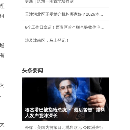
更新｜滨海一闲置地块盘活
理
天津河北区正规婚介机构哪家好？2026本地靠谱相
租
。
6个工作日拿证！西青区首个联合验收住宅项目落
涉及津南区，马上登记！
增
有
头条要闻
为
右、
穆杰塔巴被指给总统下"最后警告" 爆料
人发声意味深长
大
外媒：美国为提振日元抛售欧元 令欧洲央行