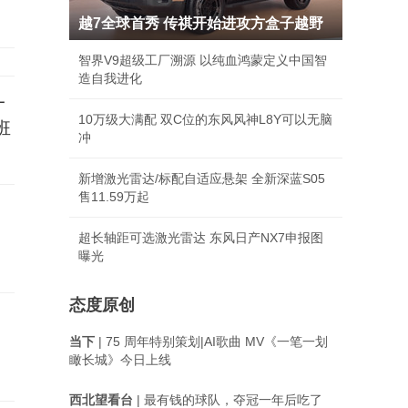
越7全球首秀 传祺开始进攻方盒子越野
智界V9超级工厂溯源 以纯血鸿蒙定义中国智
造自我进化
一
10万级大满配 双C位的东风风神L8Y可以无脑
班
冲
新增激光雷达/标配自适应悬架 全新深蓝S05
售11.59万起
超长轴距可选激光雷达 东风日产NX7申报图
曝光
态度原创
当下
| 75 周年特别策划|AI歌曲 MV《一笔一划
瞰长城》今日上线
西北望看台
| 最有钱的球队，夺冠一年后吃了