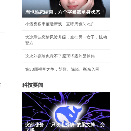
周也热恋结束，六个字暴露单身状态
小酒窝客串董璇新戏，直呼周也“小也”
大冰承认恋情风波升级，牵扯另一女子，惊动
警方
这次刘嘉玲也救不了原形毕露的梁朝伟
第33届视帝之争，胡歌、陈晓、靳东入围
在
科技要闻
突然涨价，"只收电费钱"的梁文锋，变
了吗