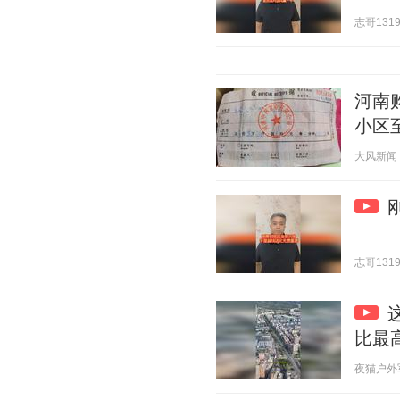
志哥1319 
河南
小区
大风新闻 20
志哥1319 
比最
夜猫户外军武