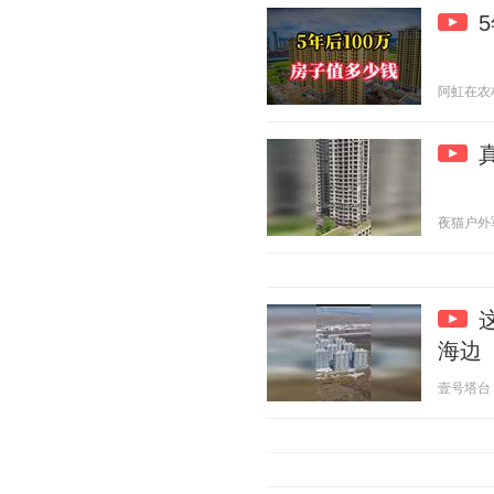
阿虹在农村 2
夜猫户外军武
海边
壹号塔台 20