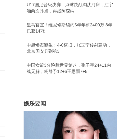
U17国足晋级决赛！点球决战淘汰河床，江宇
涵两次扑点，再战阿森纳
皇马官宣！维尼修斯续约6年年薪2400万 8年
已获14冠
的
中超惨案诞生：4-0横扫，张玉宁传射建功，
北京国安升到第3
中国女篮3分险胜世界第八，张子宇24+11内
线无解，杨舒予12+6王思雨7+5
娱乐要闻