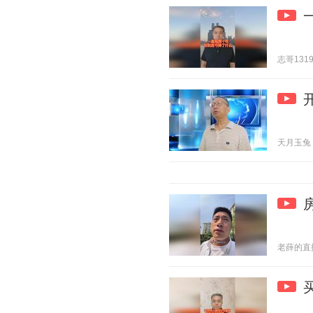
志哥1319 
天月玉兔 20
老薛的直播日