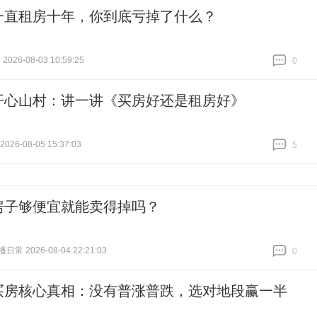
一直租房十年，你到底亏掉了什么？
2026-08-03 10:59:25
0
跟贴
0
开心山村：讲一讲《买房好还是租房好》
26-08-05 15:37:03
5
跟贴
5
房子够便宜就能卖得掉吗？
常 2026-08-04 22:21:03
0
跟贴
0
买房核心真相：没有普涨普跌，选对地段赢一半